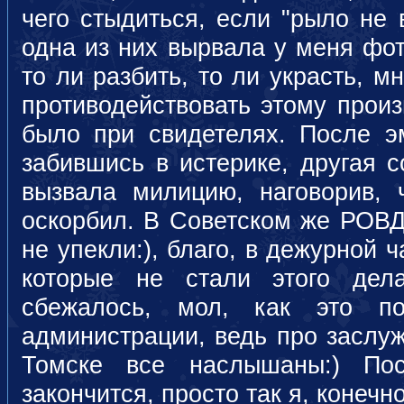
чего стыдиться, если "рыло не 
одна из них вырвала у меня фо
то ли разбить, то ли украсть, м
противодействовать этому произ
было при свидетелях. После эм
забившись в истерике, другая 
вызвала милицию, наговорив,
оскорбил. В Советском же РОВ
не упекли:), благо, в дежурной
которые не стали этого дела
сбежалось, мол, как это по
администрации, ведь про заслу
Томске все наслышаны:) По
закончится, просто так я, конечн