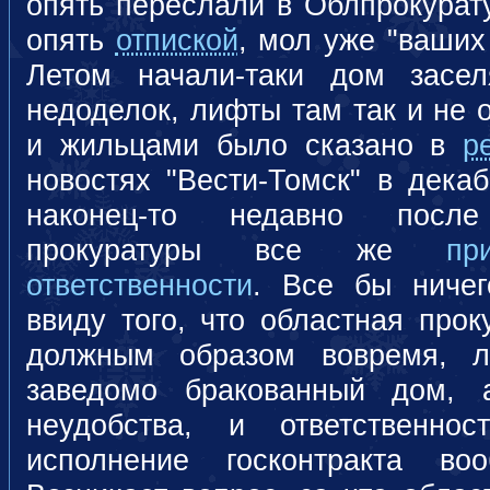
опять переслали в Облпрокурату
опять
отпиской
, мол уже "ваших 
Летом начали-таки дом засе
недоделок, лифты там так и не 
и жильцами было сказано в
р
новостях "Вести-Томск" в дека
наконец-то недавно после
прокуратуры все же
пр
ответственности
. Все бы ничег
ввиду того, что областная прок
должным образом вовремя, л
заведомо бракованный дом, 
неудобства, и ответственно
исполнение госконтракта в