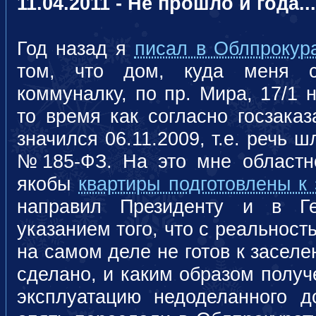
11.04.2011 - Не прошло и года...
Год назад я
писал в Облпрокур
том, что дом, куда меня с
коммуналку, по пр. Мира, 17/1 
то время как согласно госзаказ
значился 06.11.2009, т.е. речь ш
№185-ФЗ. На это мне областно
якобы
квартиры подготовлены к
направил Президенту и в Г
указанием того, что с реальност
на самом деле не готов к заселен
сделано, и каким образом получ
эксплуатацию недоделанного 