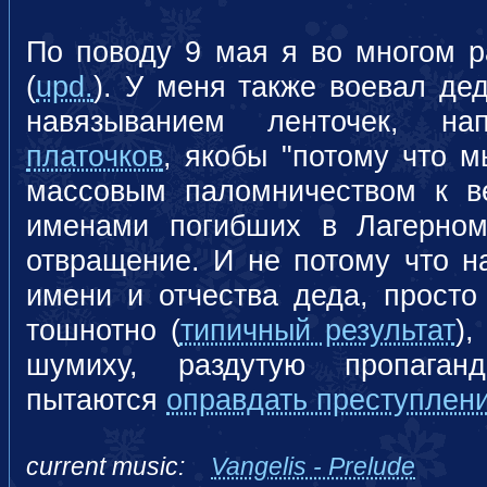
По поводу 9 мая я во многом 
(
upd.
). У меня также воевал дед
навязыванием ленточек, н
платочков
, якобы "потому что 
массовым паломничеством к в
именами погибших в Лагерном
отвращение. И не потому что н
имени и отчества деда, просто
тошнотно (
типичный результат
),
шумиху, раздутую пропаган
пытаются
оправдать преступлен
current music:
Vangelis - Prelude