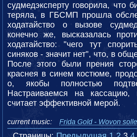
судмедэксперту говорила, что б
теряла, в ГБСМП прошла обсле
ходатайство о вызове судмед
конечно же, высказалась прот
ходатайство: "чего тут спорит
синяков - значит нет", что, в общ
После этого были прения стор
краснея в синем костюме, прод
о, якобы полностью подтве
Настраиваемся на кассацию,
считает эффективной мерой.
current music:
Frida Gold - Wovon soll
Страницы:
Предыдущая
1
2
3
4