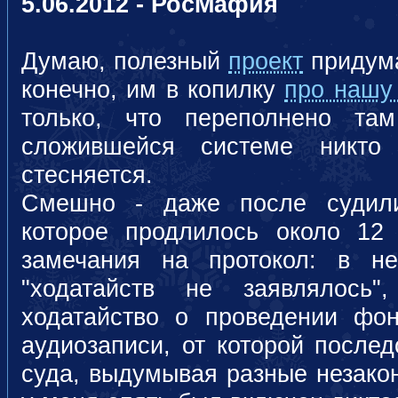
5.06.2012 - РосМафия
Думаю, полезный
проект
приду
конечно, им в копилку
про нашу
только, что переполнено та
сложившейся системе никто
стесняется.
Смешно - даже после судил
которое продлилось около 12
замечания на протокол: в н
"ходатайств не заявлялось"
ходатайство о проведении фон
аудиозаписи, от которой послед
суда, выдумывая разные незако