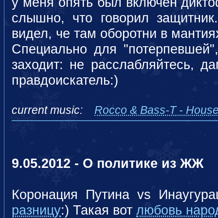
у меня опять был включен дикто
слышно, что говорил защитник.
видел, че там оборотни в мантия
Специально для "потерпевшей",
заходит: не расслабляйтесь, д
правдоискатель:)
current music:
Rocco & Bass-T - House
9.05.2012 - О политике из ЖЖ
Коронация Путина vs Инаугур
разницу
:) Такая вот
любовь наро