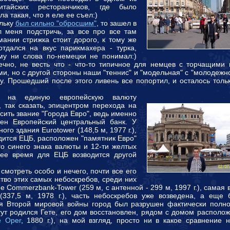
китайских ресторанчиков, где было
а такая, что я еле ее съел:)
ольку
был сильно "обросшим"
, то зашел в
л меня подстричь, за все про все там
мании стрижка стоит дорого, к тому же
отдался на вкус парикмахера - турка,
му ни слова по-немецки не понимал:)
ечно, не весть что - что-то типичное для немцев с торчащими 
и, но с другой стороны наши "теннис" и "модельная" с "молодежн
. Прошедший после этого ливень все попортил, и осталось тольк
е на единую европейскую валюту
 так сказать, эпицентром перехода на
сить звание "Города Евро", ведь именно
жен Европейский центральный банк. У
ого здания Eurotower (148,5 м, 1977 г.),
дится ЕЦБ, расположен "памятник Евро"
го синего знака валюты и 12-ти желтых
щее время для ЕЦБ возводится другой
смотреть особо и нечего, почти все его
тво этих самых небоскребов, среди них
е Commerzbank-Tower (259 м, с антенной - 299 м, 1997 г.), самая 
(337,5 м, 1978 г.), часть небоскребов уже возведена, а еще 
мя Второй мировой войны город был разрушен фактически полно
тут родился Гете, его дом восстановлен, рядом с домом располо
ee Oper
, 1880 г.), на мой взгляд, просто ни в какое сравнение 