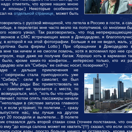
 надо отметить, что кроме наших мною
и японцы:) Некоторые особенности
исал на
отдельной странице
, может быть
говорились с русской женщиной, что летела в Россию в гости, а са
ообще, в перелетах мне часто везло на попутчиков, со многими б
ного нового узнал. Так разговорились, что под непрекращающие
 звонков и СМС встречающих меня в Домодедово, я благополучно
у, в которой я на этой фотографии. Больше я ее не видел, жаль, 
 курточка была фирмы Lotto:) При обращении в Домодедово 
а мне так ничем и не смогли помочь, хотя я вспомнил про нее ср
онтроля, еще даже не получив багаж. Хорошо хоть в карманах т
 было, кроме каких-то конфеток... интересно только, кто из р
дедово или а/к "Сибирь" ее сейчас носит, позорники?;)
здке и дальше приключения не
 - сюрпризы стала приподносить уже
 "Сибирь": сели в самолет, он был
учало "Мы рады Вас приветствовать на
ок - самолет не трогается с места, то
л возмущаться, мол, "хоть бы что-нибудь
 отвечает, потом опять пассажиры начали
о "неполадки в системе запуска главного
 и если устранит, то полетим...", сразу
выпустите нас, мы лучше на другом
нут 20 посидели и вылетели... В полете
к отказался дать второй стакан сока (точнее полстакана, что о
о ему "до конца салона может не хватить"(!!!) сказал, что если оста
почти суток езды, просто больше ничего не оставалось, кроме как