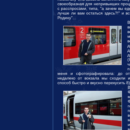
своеобразная для непривыкших проце
с расспросами, типа, "а зачем вы ед
лучше ли вам остаться здесь?!" и в
Родину"...
В
в
в
м
в
д
д
д
(
ч
п
меня и сфотографировала: до от
недалеко от вокзала мы сходили и
способ быстро и вкусно перекусить 8)
Ф
м
п
в
м