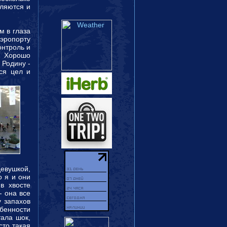
мляются и
м в глаза
аэропорту
онтроль и
 Хорошо
 Родину -
тся цел и
девушкой,
о я и они
в хвосте
- она все
у запахов
обенности
тала шок,
сто такая