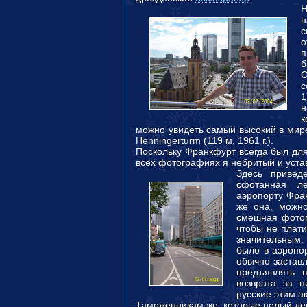
Н
н
с
о
п
б
О
с
н
к
можно увидеть самый высокий в мир
Henningerturm (119 м, 1961 г.).
Поскольку Франкфурт всегда был для
всех фотографиях я небритый и устав
Здесь привед
сфотанная л
аэропорту Фра
же она, можно
смешная фотогр
чтобы не плати
значительным
было в аэропо
обычно заставл
предъявлять 
возврата за н
русские этим ак
Таможенникам же, которые целый ден