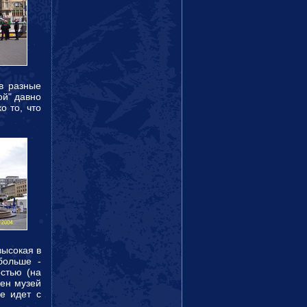
в разные
ой" давно
о то, что
высокая в
больше -
стью (на
жен музей
не идет с