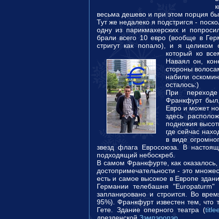
весьма дешево и при этом порция был
Тут же недалеко я подстригся - поск
одну из парикмахерских и попроси
брали всего 10 евро (вообще в Гер
стригут как попало), и я целиком 
который ко все
Наваял он, кон
стороны волосам
набили оскомину
осталось:)
При переход
Франкфурт был,
Евро и может но
здесь располо
подножия высотн
где сейчас нахо
в виде огромно
звезд флага Евросоюза. В настоя
подходящий небоскреб.
В самом Франкфурте, как оказалось, 
достопримечательности - это множес
есть и самое высокое в Европе здани
Германии телебашня "Europaturm" 
запланировано и строится. Во вре
95%). Франкфурт известен тем, что 
Гете. Здание оперного театра (
titl
дрезденской
Зэмпэропэр
.