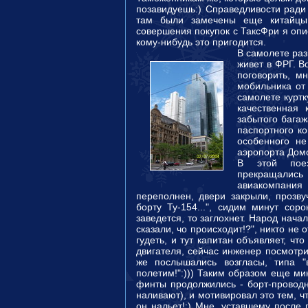
позавидуешь:) Справедливости ради
там были замечены еще китайцы 
совершения покупок с ТаксФри я оп
кому-нибудь это пригодится.
В самолете раз
живет в ФРГ. В
поговорить, м
мобильника от
самолете куртк
качественная
забытого багаж
паспортного к
особенного не
аэропорта Домо
В этой пое
прекращались
авиакомпания
переполнен, двери закрыли, прозв
борту Ту-154...", сидим минут сор
заведется, то заглохнет. Народ нача
сказали, чо происходит!?", никто не
гудеть, и тут капитан объявляет, чт
двигателя, сейчас инженер посмотрит,
же послышались возгласы, типа "
полетим!":))) Таким образом еще ми
финты продолжились - борт-проводни
наливают), и мотивировал это тем, чт
он нальет!:) Мне, уставшему после 