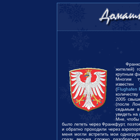
Франкфурт
жителей) г
крупным фи
Многим т
известен
(
Flughafen 
количеств
2005 свыше
(после Лон
седьмым в
увидеть на
Мне, чтобы
было лететь через Франкфурт, поэт
и обратно проходили через аэропор
меня могли встретить мои одногруп
сразу весьма сложно разобраться