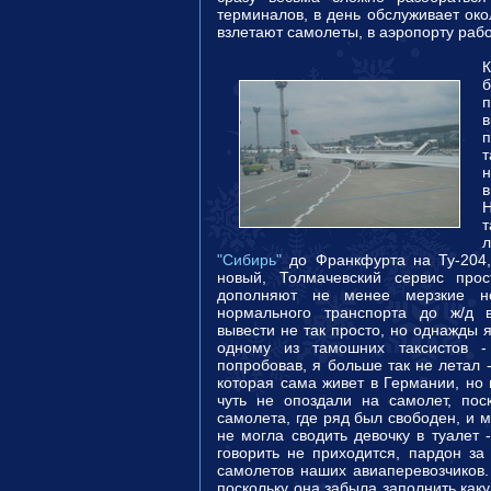
терминалов, в день обслуживает око
взлетают самолеты, в аэропорту рабо
К
б
п
п
т
т
"Сибирь"
до Франкфурта на Ту-204,
новый, Толмачевский сервис про
дополняют не менее мерзкие нов
нормального транспорта до ж/д 
вывести не так просто, но однажды я
одному из тамошних таксистов -
попробовав, я больше так не летал 
которая сама живет в Германии, но 
чуть не опоздали на самолет, пос
самолета, где ряд был свободен, и м
не могла сводить девочку в туалет 
говорить не приходится, пардон за
самолетов наших авиаперевозчиков.
поскольку она забыла заполнить каку