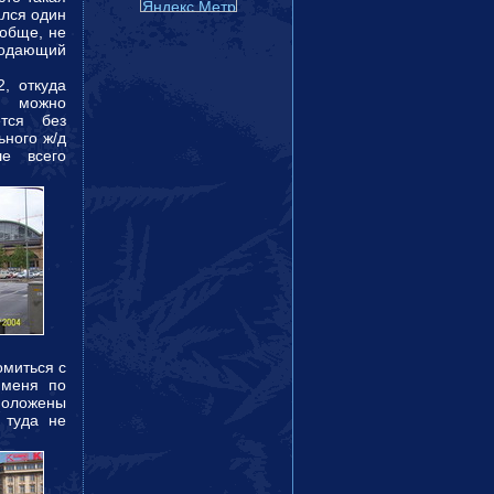
ался один
ообще, не
продающий
, откуда
, можно
ется без
ьного ж/д
ше всего
омиться с
 меня по
положены
 туда не