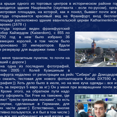
а крыше одного из торговых центров в историческом районе го
аходится здание Hauptwache (гауптвахта - если по-русски), орг
мотровая площадка, на которой, как я понял, бывают почти все
ттуда открывается красивый вид на Франкфурт, вход беспла
лощади расположено здание евангельской церкви Katharinenkirch
арокко (1678 г.)
ттуда хорошо виден франкфуртский
обор Кайзердом (Kaiserdom), с 855 по
1792 год в нем было избрано 36
емецких королей, в том числе было
ороновано 10 императоров. Вдали
е резервуар для выдержки пива - башня
 меня транзитным пунктом, то почти на
ший с дороги:)
ена одна из последних фотографий,
етом 2005 г. Колей Кузишиным в
нкфурта недалеко от регистрации на рейс "Сибири" до Домодедов
 сказать, тестовая для нового фотоаппарата Kodak DX7590 и,
афия:)) Хоть дело было в июле, но на мне куча одежды - все из
ть за перегруз 5 евро за кг:) Он у меня при возвращении почти в
.
Кроме этого, на обратном пути надо
рту оформить Tax Free на таможне, где
яют "трясти грязными носками", то есть
покупки, сделанные в Германии, для
их части денег:) Естественно, многие
тивно пользуются, и я был в том числе:)
ь все это наблюдают, на мой взгляд, не