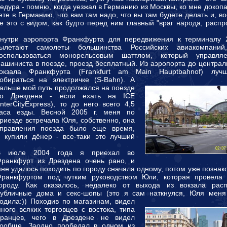
дура - помню, когда уезжал в Германию из Москвы, ко мне докоп
ете в Германию, что вам там надо, что вы там будете делать и, в
се это с видом, как будто перед ним главный "враг народа, рас
нутри аэропорта Франкфурта для передвижения к терминалу 2
ылетают самолеты большинства Российских авиакомпаний
оспользоваться монорельсовым шаттлом, который управля
ашиниста в поезде, проезд бесплатный. Из аэропорта до централ
окзала Франкфурта (Frankfurt am Main Hauptbahnof) луч
обираться на электричке (S-Bahn).
А
альше мой путь продолжался на поезде
о Дрездена - если ехать на ICE
InterCityExpress), то до него всего 4,5
аса езды. Весной 2005 г. меня по
риезде встречала Юля, собственно, она
правления поезда было еще время,
 купили дёнер - все-таки это лучший
В июле 2004 года я приехал во
ранкфурт из Дрездена очень рано, и
не удалось походить по городу сначала одному, потом уже познак
Франкфуртом под чутким руководством Юли, которая провела
городу. Как оказалось, недалеко от выхода из вокзала рас
убличные дома и секс-шопы (это я сам наткнулся, Юля меня
одила:))
Походив по магазинам, видел
ного всяких торговцев с востока, типа
иранцев, чего в Дрездене не видел
вообще. Заодно пообедал в одном из