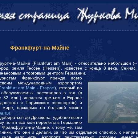
Франкфурт-на-Майне
-на-Майне (Frankfurt am Main) - относительно небольшой (~ 
ород, земля Гессен (Hessen), известен с конца 8 века. Сейчас
нансовым и торговым центром Германии.
уристам Франкфурт прежде всего
 своим международным аэропортом
Frankfurt am Main - Fraport
), который по
у обслуживаемых пассажиров в год (в
 52 млн.) является третьим в Европе
донского и Парижского аэропортов) и
 мире, насколько он большой можно
карте
.
 добираться до Дрездена, удобнее всего
ому почти все мои перелеты в Германию
т Франкфурта-на-Майне, к тому же, там
пники, что они и делали, за что им отдельное спасибо, с непри
 куда надо идти. Аэропорт, действительно, огромен, имеет н