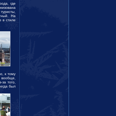
рода, где
анизована
 туристы,
тный. На
e в стиле
о, к тому
 вообще,
-за того,
сегда был