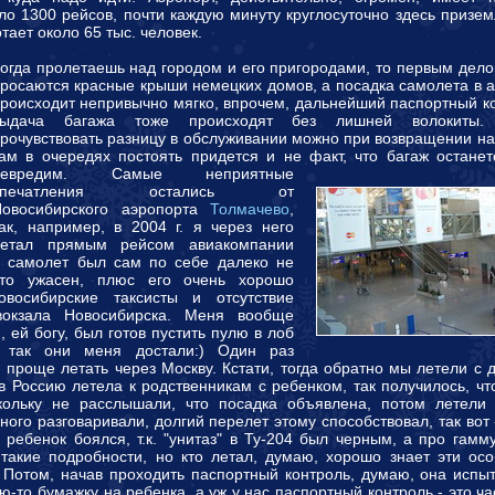
ло 1300 рейсов, почти каждую минуту круглосуточно здесь призе
тает около 65 тыс. человек.
огда пролетаешь над городом и его пригородами, то первым дело
росаются красные крыши немецких домов, а посадка самолета в 
роисходит непривычно мягко, впрочем, дальнейший паспортный к
выдача багажа тоже происходят без лишней волокиты.
рочувствовать разницу в обслуживании можно при возвращении на
ам в очередях постоять придется и не факт, что багаж остане
невредим.
Самые неприятные
впечатления остались от
Новосибирского аэропорта
Толмачево
,
ак, например, в 2004 г. я через него
летал прямым рейсом авиакомпании
 самолет был сам по себе далеко не
сто ужасен, плюс его очень хорошо
осибирские таксисты и отсутствие
вокзала Новосибирска. Меня вообще
, ей богу, был готов пустить пулю в лоб
 так они меня достали:) Один раз
- проще летать через Москву. Кстати, тогда обратно мы летели с 
в Россию летела к родственникам с ребенком, так получилось, чт
кольку не расслышали, что посадка объявлена, потом летели 
ного разговаривали, долгий перелет этому способствовал, так вот 
- ребенок боялся, т.к. "унитаз" в Ту-204 был черным, а про гамм
 такие подробности, но кто летал, думаю, хорошо знает эти ос
 Потом, начав проходить паспортный контроль, думаю, она испы
ю-то бумажку на ребенка, а уж у нас паспортный контроль - это ча