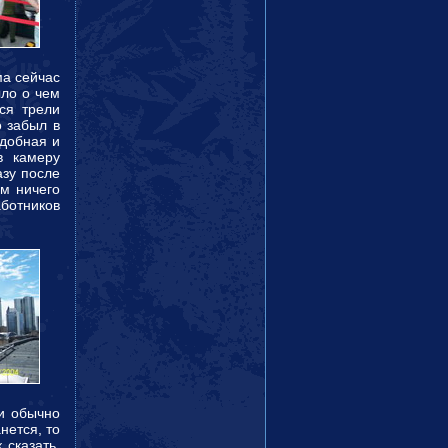
ма сейчас
ыло о чем
ся трели
 забыл в
удобная и
в камеру
азу после
ам ничего
аботников
ни обычно
нется, то
 сказать,