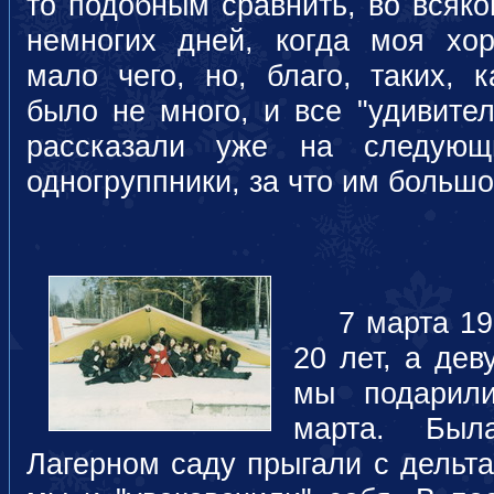
то подобным сравнить, во всяко
немногих дней, когда моя хо
мало чего, но, благо, таких, к
было не много, и все "удивите
рассказали уже на следую
одногруппники, за что им большо
7 марта 199
20 лет, а дев
мы подарил
марта. Был
Лагерном саду прыгали с дельта