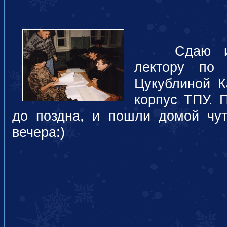
Сдаю инди
лектору по 
Цукублиной К
корпус ТПУ. 
до поздна, и пошли домой чу
вечера:)