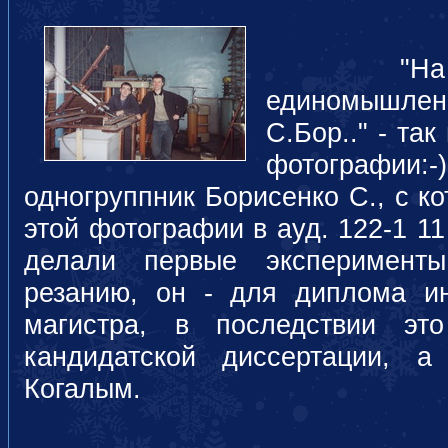
"На пам
единомышле
С.Бор.." - та
фотографи
одногруппник Борисенко С., с к
этой фотографии в ауд. 122-1 11
делали первые эксперименты
резанию, он - для диплома и
магистра, в последствии э
кандидатской диссертации, 
Когалым.