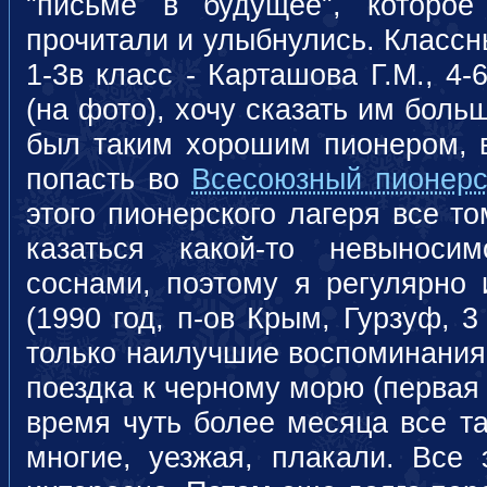
"письме в будущее", которо
прочитали и улыбнулись. Класс
1-3в класс - Карташова Г.М., 4-
(на фото), хочу сказать им боль
был таким хорошим пионером, в
попасть во
Всесоюзный пионерск
этого пионерского лагеря все т
казаться какой-то невыноси
соснами, поэтому я регулярно и
(1990 год, п-ов Крым, Гурзуф, 3
только наилучшие воспоминания,
поездка к черному морю (первая - 
время чуть более месяца все та
многие, уезжая, плакали. Все 