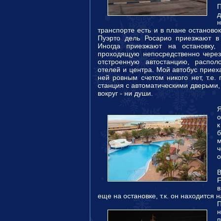
П
д
н
транспорте есть и в плане останово
Пуэрто дель Росарио приезжают в
Иногда приезжают на остановку, 
проходящую непосредственно через
отстроенную автостанцию, распол
отелей и центра. Мой автобус приеха
ней ровным счетом никого нет, т.е.
станция с автоматическими дверьми,
вокруг - ни души.
о
к
б
м
ч
о
F
в
еще на остановке, т.к. он находится н
п