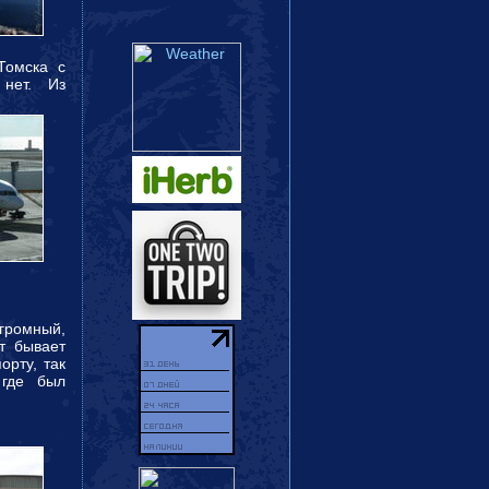
Томска с
в нет.
Из
ромный,
ут бывает
орту, так
 где был