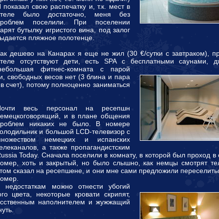
 показал свою распечатку и, т.к. мест в
отеле было достаточно, меня без
проблем поселили. При поселении
арят бутылку игристого вина, под залог
ыдается пляжное полотенце.
ак дешево на Канарах я еще не жил (30 €/сутки с завтраком), п
теле отсутствуют дети, есть SPA с бесплатными саунами, д
небольшая фитнес-комната с парой
, свободных весов нет (3 блина и пара
в счет), потому полноценно заниматься
Почти весь персонал на ресепшн
емецкоговорящий, и в плане общения
проблем никаких не было. В номере
олодильник и большой LCD-телевизор с
множеством немецких и испанских
елеканалов, а также пропагандистским
ussia Today. Сначала поселили в комнату, в которой был проход в
омер, хоть и закрытый, но было слышно, как немцы смотрят те
том сказал на ресепшене, и они мне сами предложили переселить
омер.
К недостаткам можно отнести убогий
го цвета, некоторые кровати скрипят,
усственным наполнителем и жужжащий
нуть.