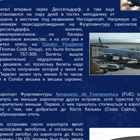
Летел впервые через Дюссельдорф, и там еще
становился на пару дней в гостях неподалеку от
ахена в местечке под названием Herzogenrath. Напрямую из 
минимум пересадок/ожидания на Фуэртевентуру самолето
Дюссельдорфа, конечно,
авиаперевозчиков на Канары
ревеликое множество, и на этот раз я
летел опять на
Condor Flugdienst
Thomas Cook Group), это были большие
Боинги 757-300. Билеты вышли
сравнительно недорогими, хотя
 дешевле, но, поскольку билеты надо
, опыта получения которой у меня не
 Перелет занял чуть менее 5-ти часов,
т в Condor весьма и весьма скромно,
Аэропорт Фуэртевентуры
Aeropuerto de Fuerteventura
(FUE) ог
ичуть не меньше аэропортов других островов, хотя туристов т
начительно меньше. Первое, с чем пришлось столкнуться в аэроп
это с тем, как добраться до Коста Кальмы (Costa Calma),
абронирован отель.
На остановке около аэропорта висит
асписание автобусов, и согласно ему
рямой автобус из аэропорта до Коста
Кальмы (№10) должен был быть через