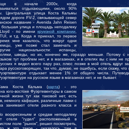
Еще в начале 2000х, когда
сваиваться отдыхающими, около 90%
ы. Центральная улица Коста Кальмы
ядом дороге FV-2, связывающей север
анское название - Avenida Jahn Reisen
ая большая улица и площадь неподалеку
-Lloyd - по имени
круизной компании
,
TUI, и т.д.
Когда я приехал, то первое
ремя мне казалось, что вокруг одни
немцы, уже позже стал замечать и
другие национальности: испанцы,
оляки, шведы, но их, конечно же, гораздо меньше. Потому с 
зыком тут проблем нет, и в магазинах, и в отелях вы с ним не п
усских я видел всего пару раз, плюс позже в мой отель вдруг з
ара русскоговорящих, так что, думаю, не ошибусь, если скажу, что
Фуэртевентуре отдыхает менее 1% от общего числа. Путевод
уэртевентуре на русском языке в магазинах нет, и не бывает.
Сама Коста Кальма (
карта
) - это
на юго-востоке Фуэртевентуры в самом
чной жизни тут как таковой нет, есть
в, немного кафешек, различные лавки с
ка занимают отели разного класса и
о воскресеньям и средам неподалеку
от отеля "гудел" расположенный в
истом поле "рынок", решил посмотреть,
что ж это такое - оказалось, там в