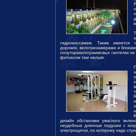
Я
д
в
Т
о
гидромассажем.
Также имеется 
дорожек, велотренажерами и блоками
полуторакилограммовых гантелек не 
фитнесом там нельзя.
н
х
т
R
н
э
н
дизайн обстановки ужасного зелено
неудобные длинные подушки с иск
электрощиток, по которому надо стук