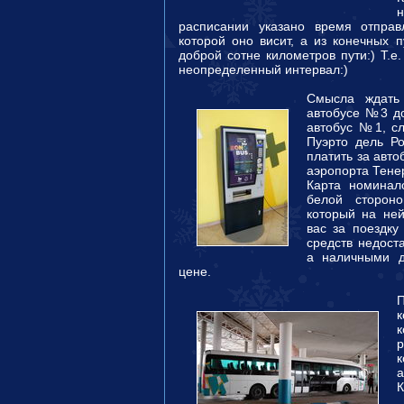
н
расписании указано время отправ
которой оно висит, а из конечных 
доброй сотне километров пути:) Т.е
неопределенный интервал:)
Смысла ждать
автобусе №3 до 
автобус №1, сл
Пуэрто дель Ро
платить за авто
аэропорта Тене
Карта номинал
белой сторон
который на ней
вас за поездку 
средств недоста
а наличными д
цене.
р
а
К