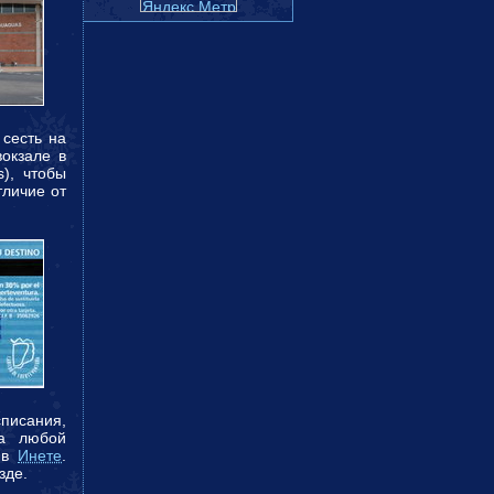
 сесть на
окзале в
s), чтобы
тличие от
списания,
на любой
о в
Инете
.
зде.