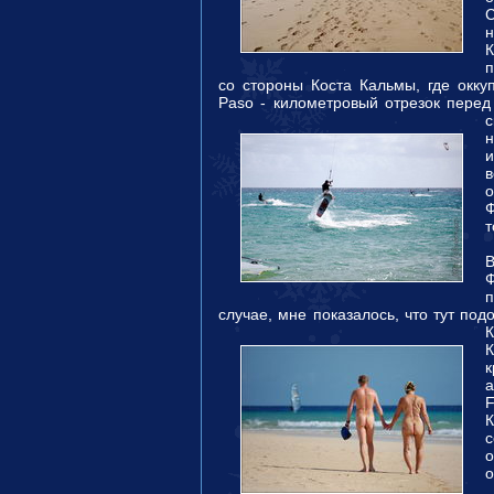
С
н
п
со стороны Коста Кальмы, где оккуп
Paso - километровый отрезок пер
с
н
о
Ф
т
Ф
п
случае, мне показалось, что тут по
К
F
К
о