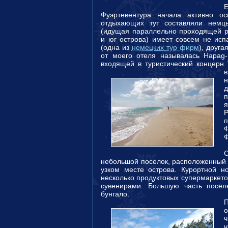
Фуэртевентура начала активно о
отдыхающих тут составляли немц
(идущая параллельно проходящей р
и юг острова) имеет совсем не исп
(одна из
немецких тур фирм
), друг
от моего отеля называлась Hapag
входящей в туристический концерн 
в
п
я
Р
п
Ф
небольшой поселок, расположенный 
узком месте острова. Курортной но
несколько продуктовых супермаркето
сувенирами. Большую часть посел
бунгало.
П
ч