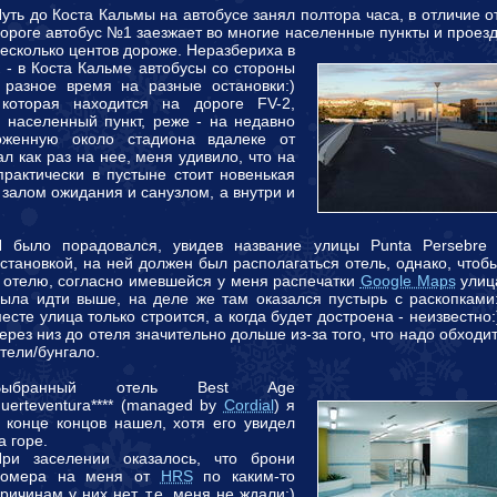
уть до Коста Кальмы на автобусе занял полтора часа, в отличие 
ороге автобус №1 заезжает во многие населенные пункты и проезд
есколько центов дороже.
Неразбериха в
к - в Коста Кальме автобусы со стороны
 разное время на разные остановки:)
которая находится на дороге FV-2,
 населенный пункт, реже - на недавно
оженную около стадиона вдалеке от
л как раз на нее, меня удивило, что на
 практически в пустыне стоит новенькая
 залом ожидания и санузлом, а внутри и
Я было порадовался, увидев название улицы Punta Persebre
становкой, на ней должен был располагаться отель, однако, чтоб
 отелю, согласно имевшейся у меня распечатки
Google Maps
улиц
ыла идти выше, на деле же там оказался пустырь с раскопками
есте улица только строится, а когда будет достроена - неизвестно:
ерез низ до отеля значительно дольше из-за того, что надо обходи
тели/бунгало.
Выбранный отель Best Age
uerteventura**** (managed by
Cordial
) я
 конце концов нашел, хотя его увидел
а горе.
При заселении оказалось, что брони
номера на меня от
HRS
по каким-то
ричинам у них нет, т.е. меня не ждали:)