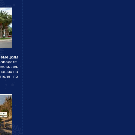
немецким
ропадете.
аселилась
 наших на
ителя по