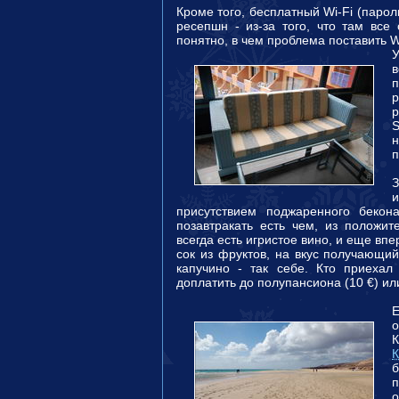
Кроме того, бесплатный Wi-Fi (пароль
ресепшн - из-за того, что там все
понятно, в чем проблема поставить W
У
в
р
S
н
п
присутствием поджаренного бекон
позавтракать есть чем, из положи
всегда есть игристое вино, и еще вп
сок из фруктов, на вкус получающи
капучино - так себе. Кто приеха
доплатить до полупансиона (10 €) или A
К
К
б
п