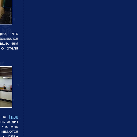
но, что
азывался
ньше, чем
ию отеля
, на
Гран
нь ходит
 что мне
нчиваются
а - пляж