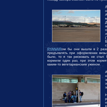
о
А
п
(
RYANAIR
ом бы они вышли в 2 раза
предъявлять при оформлении визы
было, то я так рисковать не стал.
кормили один раз, при этом кормя
каким-то вегетарианским ужином.
н
з
з
р
п