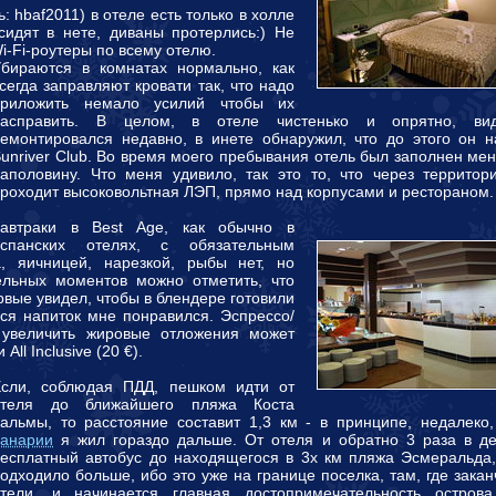
: hbaf2011) в отеле есть только в холле
 сидят в нете, диваны протерлись:) Не
i-Fi-роутеры по всему отелю.
бираются в комнатах нормально, как
сегда заправляют кровати так, что надо
приложить немало усилий чтобы их
расправить. В целом, в отеле чистенько и опрятно, вид
емонтировался недавно, в инете обнаружил, что до этого он н
unriver Club. Во время моего пребывания отель был заполнен ме
аполовину. Что меня удивило, так это то, что через территор
роходит высоковольтная ЛЭП, прямо над корпусами и рестораном.
Завтраки в Best Age, как обычно в
испанских отелях, с обязательным
а, яичницей, нарезкой, рыбы нет, но
тельных моментов можно отметить, что
ервые увидел, чтобы в блендере готовили
йся напиток мне понравился. Эспрессо/
л увеличить жировые отложения может
ll Inclusive (20 €).
Если, соблюдая ПДД, пешком идти от
отеля до ближайшего пляжа Коста
альмы, то расстояние составит 1,3 км - в принципе, недалеко
анарии
я жил гораздо дальше. От отеля и обратно 3 раза в де
есплатный автобус до находящегося в 3х км пляжа Эсмеральда,
одходило больше, ибо это уже на границе поселка, там, где зака
отели, и начинается главная достопримечательность остров