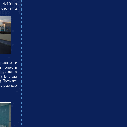
от №10 по
 стоит на
 рядом с
ы попасть
а должна
:) В этом
) Путь же
ть разные