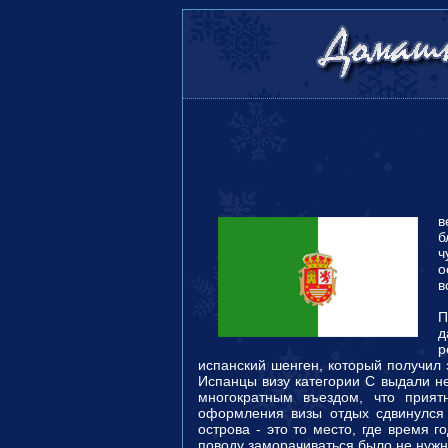
Ф
в
б
ч
о
в
П
д
р
испанский шенген, который получил 
Испанцы визу категории C выдали не
многократным въездом, что приятн
оформления визы отдых сдвинулся 
острова - это то место, где время г
поводу заморачиваться было не нужн