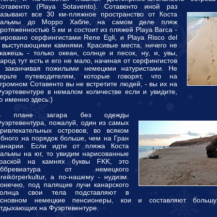
отавенто (Playa Sotavento).
Сотавенто иной раз
азывают все 30 км-пляжное пространство от Коста
Кальмы до Морро Хабле, на самом деле пляж
ротяженностью 5 км и состоит из пляжей Playa Barca -
ировано серфингистами Rene Egli, и Playa Risco del
ед выступающими камнями.
Красивые места, ничего не
кажешь - только океан, солнце и песок, ну, и, увы,
арод тут есть и его не мало, начиная от серфингистов
и заканчивая пожилыми немецкми натуристами. Не
верьте путеводителям, которые говорят, что на
громном Сотавенто вы не встретите людей, - вы их на
уэртевентуре в немалом количестве если и увидите,
о именно здесь:)
В плане загара без одежды
уэртевентура, пожалуй, один из самых
ривлекательных островов, во всяком
добного на порядок больше, чем на Гран
Канарии.
Если идти от пляжа Коста
альмы на юг, то увидим нарисованные
краской на камнях буквы FKK, это
аббревиатура от немецкого
reikörperkultur, а по-нашему - нудизм.
онечно, под палящие лучи канарского
солнца свои тела подставляют в
основном немецкие пенсионеры, кои и составляют большу
тдыхающих на Фуэртевентуре.