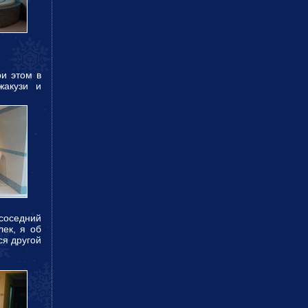
ри этом в
жакузи и
 соседний
лек, я об
ся другой