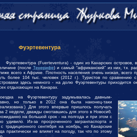
Фуэртевентура
уэртевентура (Fuerteventura) - один из Канарских островов, в
еличине (после
Тенерифе
) и самый "африканский" из них, т.к. р
лиже всего к Африке. Плотность населения очень низкая, всего 
уть более 104 тыс. человек (2012 г.). Туристов по сравнению 
стровами здесь немного - на долю Фуэртевентуры приходится о
сех отдыхающих на Канарах.
оездка на Фуэртевентуру задумывалась давным-
авно, но только в 2012 она была наконец-таки
еализована:) Для этого впервые пришлось получать
за 2 недели, дважды смотавшись для этого в Новосиб.
ожиданно на большой срок - на полгода и при этом с
о удивило. Из-за просроченного загранпаспорта и
с традиционного сентября на ноябрь, но Канарские
ода практически не влияет на погоду, так что по этому
о.