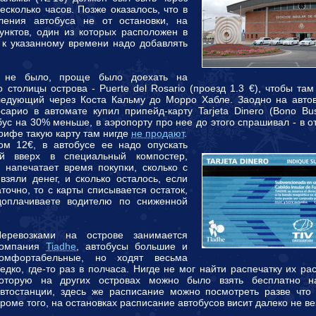
есколько часов. Позже оказалось, что в
ления автобуса не от остановки, на
пунктов, один из которых расположен в
. к указанному времени надо добавлять
 не было, проще было доехать на
столицы острова - Puerte del Rosario (проезд 1.3 €), чтобы там
едующий через Коста Кальму до Морро Хабле. Заодно на автов
сарио в автомате купил припейд-карту Tarjeta Dinero (Bono Bu
бус на 30% меньше, в аэропорту про нее до этого спрашивал - в о
рифе такую карту там нигде
не продают
.
ом 12€, в автобусе ее надо опускать
ой вверх в специальный компостер,
 напечатает время покупки, сколько с
взяли денег, и сколько осталось, если
точно, то с карты списывается остаток,
оплачиваете водителю по сниженной
Перевозками на острове занимается
компания
Tiadhe
, автобусы большие и
комфортабельные, но ходят весьма
едко, где-то раз в полчаса. Нигде не мог найти распечатку их ра
которую на других островах можно было взять бесплатно 
втостанции, здесь же расписание можно посмотреть разве чт
роме того, на остановках расписание автобусов висит далеко не ве